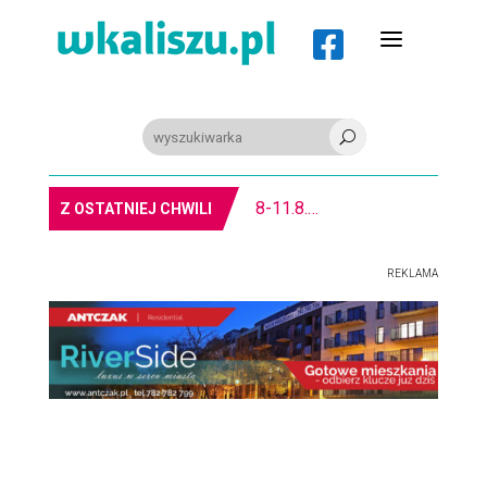
a

U
8-11.8. Warsztaty pisania ikon w Pałacu Lipskich
Z OSTATNIEJ CHWILI
REKLAMA