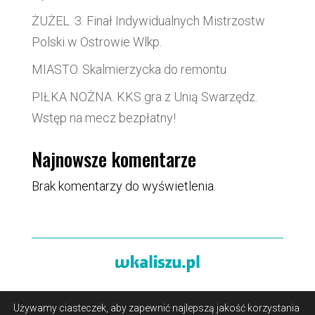
ŻUŻEL. 3. Finał Indywidualnych Mistrzostw
Polski w Ostrowie Wlkp.
MIASTO. Skalmierzycka do remontu
PIŁKA NOŻNA. KKS gra z Unią Swarzędz.
Wstęp na mecz bezpłatny!
Najnowsze komentarze
Brak komentarzy do wyświetlenia.
Używamy ciasteczek, aby zapewnić najlepszą jakość korzystania
O portalu
/
Reklama
/
Polityka prywatności i pliki cookies