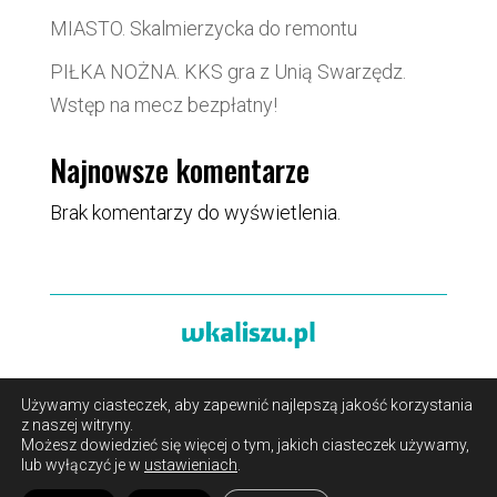
MIASTO. Skalmierzycka do remontu
PIŁKA NOŻNA. KKS gra z Unią Swarzędz.
Wstęp na mecz bezpłatny!
Najnowsze komentarze
Brak komentarzy do wyświetlenia.
Używamy ciasteczek, aby zapewnić najlepszą jakość korzystania
O portalu
/
Reklama
/
Polityka prywatności i pliki cookies
z naszej witryny.
/
Kontakt
Możesz dowiedzieć się więcej o tym, jakich ciasteczek używamy,
lub wyłączyć je w
ustawieniach
.