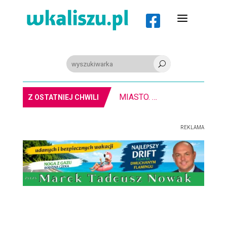
a

U
MIASTO. W Kaliszu kręcą film. Zmiany w kursowaniu autobusów KLA
Z OSTATNIEJ CHWILI
REKLAMA