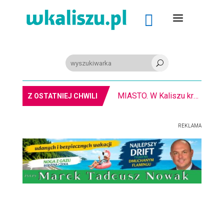
a

U
MIASTO. W Kaliszu kręcą film. Zmiany w kursowaniu autobusów KLA
Z OSTATNIEJ CHWILI
REKLAMA