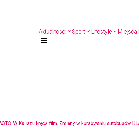
Aktualności
Sport
Lifestyle
Miejsca i
a
8-11.8. Warsztaty pisania ikon w Pałacu Lipskich