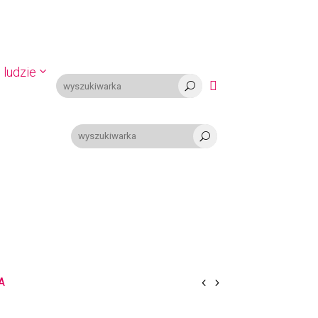
 ludzie

U
U