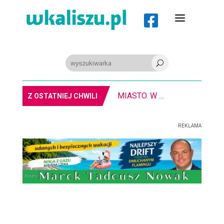
a

U
MIASTO. W Kaliszu kręcą film. Zmiany w kursowaniu autobusów KLA
Z OSTATNIEJ CHWILI
REKLAMA