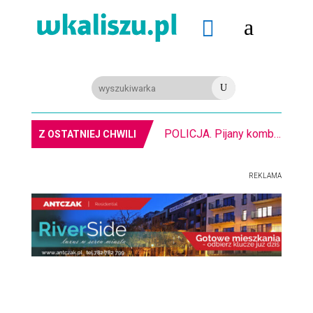
a

U
POLICJA. Pijany kombajnista. Miał ponad 2 promile alkoholu
Z OSTATNIEJ CHWILI
REKLAMA