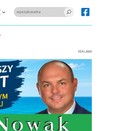

E
U
REKLAMA