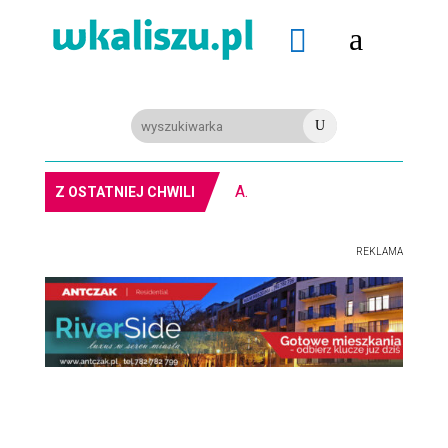
a

U
PIŁKA RĘCZNA. Nowa bramkarka Szczypiorna. Grała w Norwegii
Z OSTATNIEJ CHWILI
REKLAMA