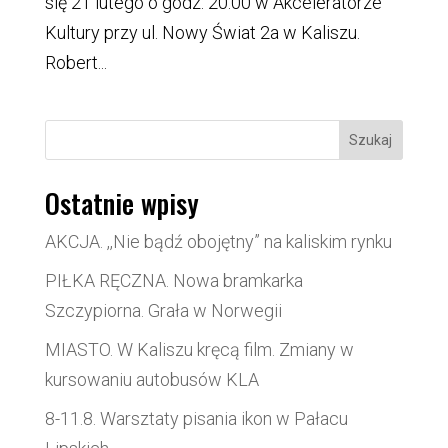
się 21 lutego o godz. 20:00 w Akceleratorze
Kultury przy ul. Nowy Świat 2a w Kaliszu.
Robert...
Szukaj
Ostatnie wpisy
AKCJA. ,,Nie bądź obojętny” na kaliskim rynku
PIŁKA RĘCZNA. Nowa bramkarka
Szczypiorna. Grała w Norwegii
MIASTO. W Kaliszu kręcą film. Zmiany w
kursowaniu autobusów KLA
8-11.8. Warsztaty pisania ikon w Pałacu