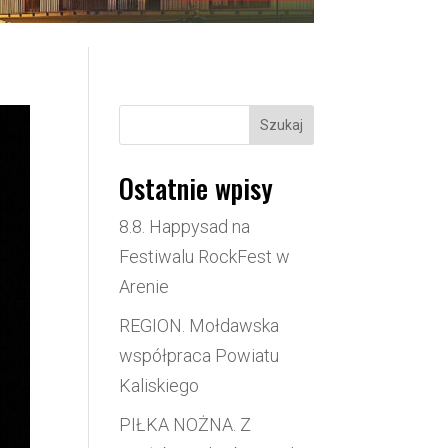
Szukaj
Ostatnie wpisy
8.8. Happysad na
Festiwalu RockFest w
Arenie
REGION. Mołdawska
współpraca Powiatu
Kaliskiego
PIŁKA NOŻNA. Z