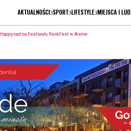
AKTUALNOŚCI
SPORT
LIFESTYLE
MIEJSCA I LUD
ION. Mołdawska współpraca Powiatu Kaliskiego