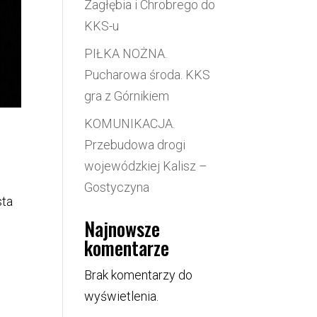
Zagłębia i Chrobrego do
KKS-u
PIŁKA NOŻNA.
Pucharowa środa. KKS
gra z Górnikiem
KOMUNIKACJA.
Przebudowa drogi
wojewódzkiej Kalisz –
Gostyczyna
sta
Najnowsze
komentarze
Brak komentarzy do
wyświetlenia.