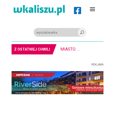
a

U
MIASTO. W Kaliszu kręcą film. Zmiany w kursowaniu autobusów KLA
Z OSTATNIEJ CHWILI
REKLAMA