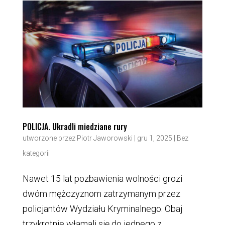
POLICJA. Ukradli miedziane rury
utworzone przez
Piotr Jaworowski
|
gru 1, 2025
|
Bez
kategorii
Nawet 15 lat pozbawienia wolności grozi
dwóm mężczyznom zatrzymanym przez
policjantów Wydziału Kryminalnego. Obaj
trzykrotnie włamali się do jednego z