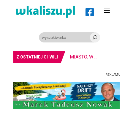
a

U
MIASTO. W Kaliszu kręcą film
Z OSTATNIEJ CHWILI
REKLAMA