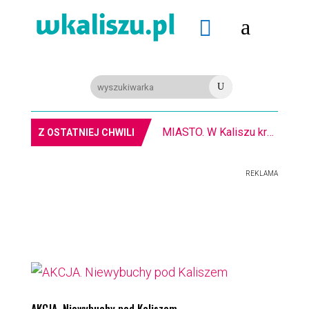
a

U
MIASTO. W Kaliszu kręcą film. Zmiany w kursowaniu autobusów KLA
Z OSTATNIEJ CHWILI
REKLAMA