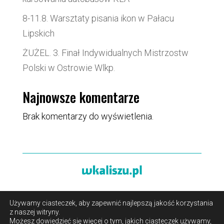
8-11.8. Warsztaty pisania ikon w Pałacu
Lipskich
ŻUŻEL. 3. Finał Indywidualnych Mistrzostw
Polski w Ostrowie Wlkp.
Najnowsze komentarze
Brak komentarzy do wyświetlenia.
Używamy ciasteczek, aby zapewnić najlepszą jakość korzystania
O portalu
/
Reklama
/
Polityka prywatności i pliki cookies
z naszej witryny.
/
Kontakt
Możesz dowiedzieć się więcej o tym, jakich ciasteczek używamy,