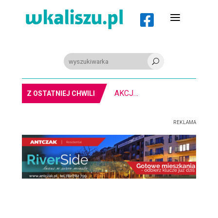
a

U
PIŁKA RĘCZNA. Nowa bramkark
Z OSTATNIEJ CHWILI
REKLAMA