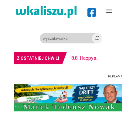
a

U
REGION. Mołdawska współprac
Z OSTATNIEJ CHWILI
REKLAMA