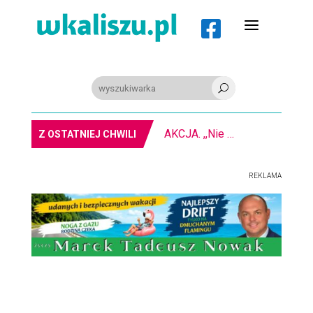
a

U
AKCJA. ,,Nie bądź obojętny” na kaliskim rynku
Z OSTATNIEJ CHWILI
REKLAMA