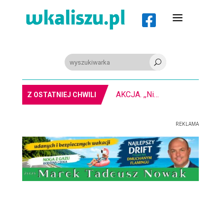
a

U
AKCJA. ,,Nie bądź obojętny” na kaliskim rynku
Z OSTATNIEJ CHWILI
REKLAMA