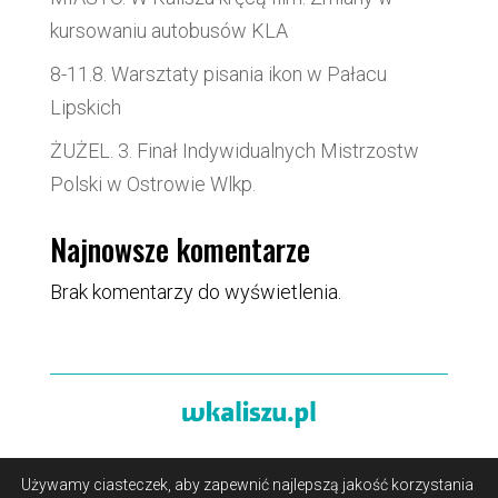
kursowaniu autobusów KLA
8-11.8. Warsztaty pisania ikon w Pałacu
Lipskich
ŻUŻEL. 3. Finał Indywidualnych Mistrzostw
Polski w Ostrowie Wlkp.
Najnowsze komentarze
Brak komentarzy do wyświetlenia.
Używamy ciasteczek, aby zapewnić najlepszą jakość korzystania
O portalu
/
Reklama
/
Polityka prywatności i pliki cookies