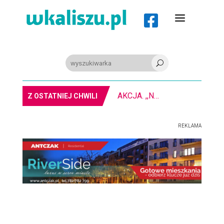
a

U
AKCJA. ,,Nie bądź obojętny” na
Z OSTATNIEJ CHWILI
REKLAMA