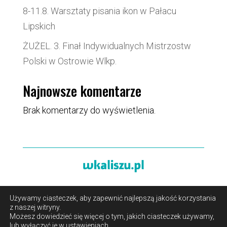
8-11.8. Warsztaty pisania ikon w Pałacu
Lipskich
ŻUŻEL. 3. Finał Indywidualnych Mistrzostw
Polski w Ostrowie Wlkp.
Najnowsze komentarze
Brak komentarzy do wyświetlenia.
Używamy ciasteczek, aby zapewnić najlepszą jakość korzystania
O portalu
/
Reklama
/
Polityka prywatności i pliki cookies
z naszej witryny.
/
Kontakt
Możesz dowiedzieć się więcej o tym, jakich ciasteczek używamy,
lub wyłączyć je w
ustawieniach
.