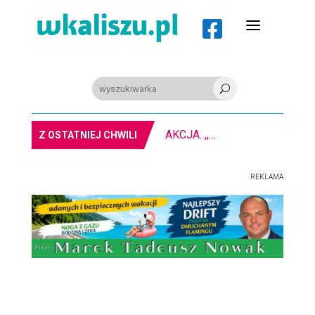
a

U
AKCJA. ,,Nie bądź obojętny” na kaliskim rynku
Z OSTATNIEJ CHWILI
REKLAMA