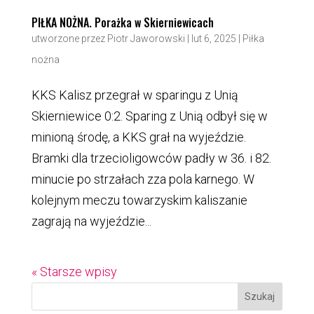
PIŁKA NOŻNA. Porażka w Skierniewicach
utworzone przez
Piotr Jaworowski
|
lut 6, 2025
|
Piłka
nożna
KKS Kalisz przegrał w sparingu z Unią
Skierniewice 0:2. Sparing z Unią odbył się w
minioną środę, a KKS grał na wyjeździe.
Bramki dla trzecioligowców padły w 36. i 82.
minucie po strzałach zza pola karnego. W
kolejnym meczu towarzyskim kaliszanie
zagrają na wyjeździe...
« Starsze wpisy
Szukaj