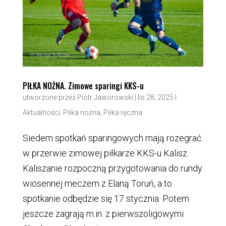
PIŁKA NOŻNA. Zimowe sparingi KKS-u
utworzone przez
Piotr Jaworowski
|
lis 28, 2025
|
Aktualności
,
Piłka nożna
,
Piłka ręczna
Siedem spotkań sparingowych mają rozegrać
w przerwie zimowej piłkarze KKS-u Kalisz.
Kaliszanie rozpoczną przygotowania do rundy
wiosennej meczem z Elaną Toruń, a to
spotkanie odbędzie się 17 stycznia. Potem
jeszcze zagrają m.in. z pierwszoligowymi