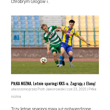
Chrobrym Głogów i...
PIŁKA NOŻNA. Letnie sparingi KKS-u. Zagrają z Elaną!
utworzone przez
Piotr Jaworowski
|
cze 23, 2025
|
Piłka
nożna
Trzy letnie sparingi mają już potwierdzone