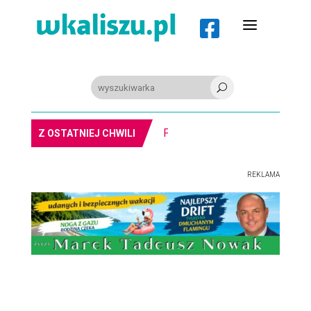
a

U
PIŁKA RĘCZNA. Nowa bramkarka Szczypiorna. Grała w Norwegii
Z OSTATNIEJ CHWILI
REKLAMA