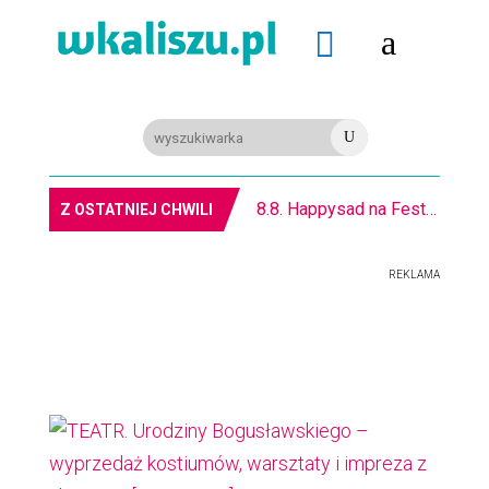
a

U
8.8. Happysad na Festiwalu RockFest w Arenie
Z OSTATNIEJ CHWILI
REKLAMA