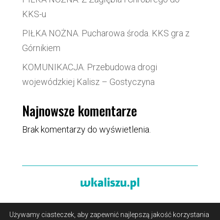
KKS-u
PIŁKA NOŻNA. Pucharowa środa. KKS gra z
Górnikiem
KOMUNIKACJA. Przebudowa drogi
wojewódzkiej Kalisz – Gostyczyna
Najnowsze komentarze
Brak komentarzy do wyświetlenia.
Używamy ciasteczek, aby zapewnić najlepszą jakość korzystania
O portalu
/
Reklama
/
Polityka prywatności i pliki cookies