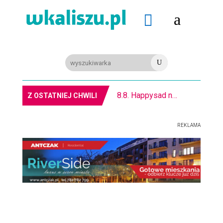
a

U
8.8. Happysad na Festiwalu RockFest w Arenie
Z OSTATNIEJ CHWILI
REKLAMA