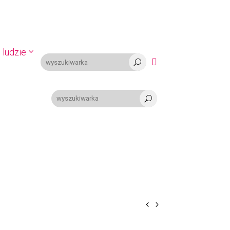
 ludzie

U
U