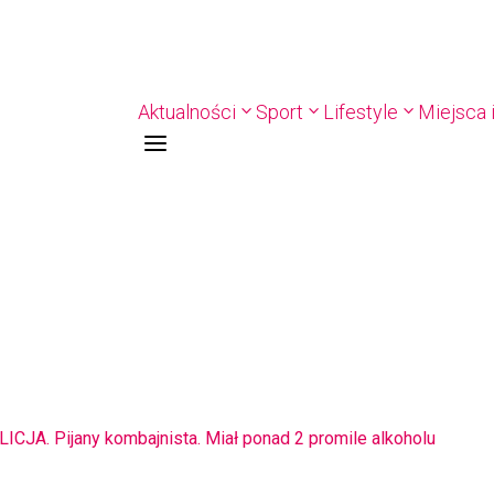
Aktualności
Sport
Lifestyle
Miejsca i
a
STO. Znika kebabowy ,,pałacyk”