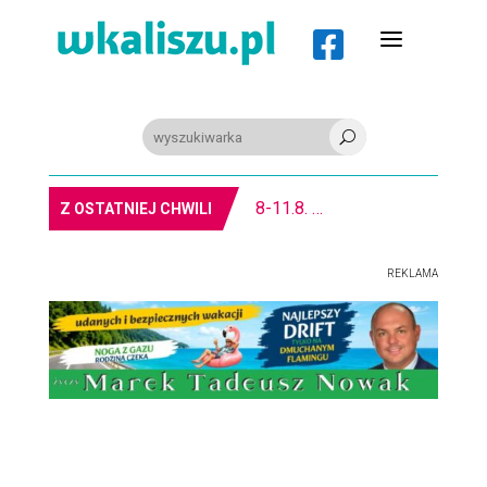
a

U
8-11.8. Warsztaty pisania ikon w Pałacu Lipskich
Z OSTATNIEJ CHWILI
REKLAMA