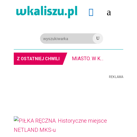
a

U
MIASTO. W Kaliszu kręcą film. Zmiany w kursowaniu autobusów KLA
Z OSTATNIEJ CHWILI
REKLAMA