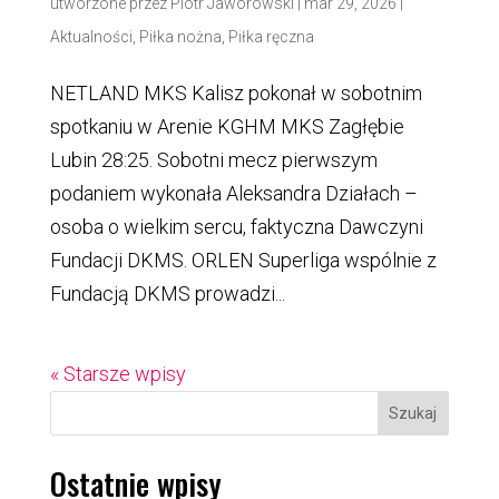
utworzone przez
Piotr Jaworowski
|
mar 29, 2026
|
Aktualności
,
Piłka nożna
,
Piłka ręczna
NETLAND MKS Kalisz pokonał w sobotnim
spotkaniu w Arenie KGHM MKS Zagłębie
Lubin 28:25. Sobotni mecz pierwszym
podaniem wykonała Aleksandra Działach –
osoba o wielkim sercu, faktyczna Dawczyni
Fundacji DKMS. ORLEN Superliga wspólnie z
Fundacją DKMS prowadzi...
« Starsze wpisy
Szukaj
Ostatnie wpisy