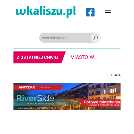
a

U
8-11.8. Warsztaty pisania ikon w Pałacu Lipskich
Z OSTATNIEJ CHWILI
REKLAMA