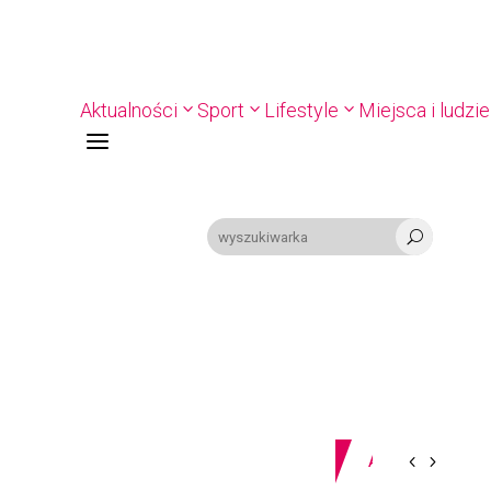
Aktualności
Sport
Lifestyle
Miejsca i ludzie
a
U
09-08-2026
Z OSTATNIEJ CHWILI
PIŁKA RĘCZNA. Nowa bramkarka Szczypiorna. Grała w Norwegii