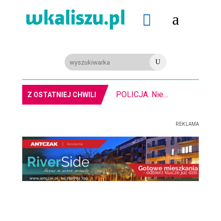
a

U
POLICJA. Nielegalne graffiti i susz
Z OSTATNIEJ CHWILI
REKLAMA