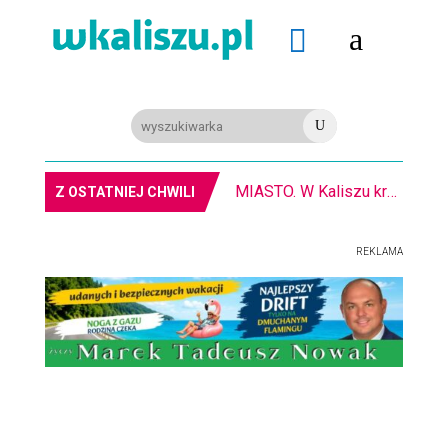
a

U
MIASTO. W Kaliszu kręcą film. Zmiany w kursowaniu autobusów KLA
Z OSTATNIEJ CHWILI
REKLAMA