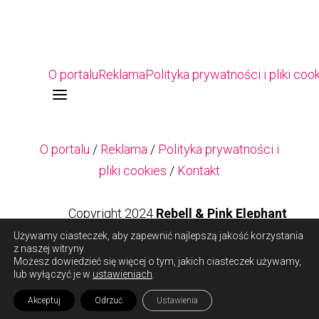
O portalu
Reklama
Polityka prywatności i pliki coo
a
O portalu
/
Reklama
/
Polityka prywatności i
pliki cookies
/
Kontakt
Copyright 2024
Rebell & Pink Elephant
Używamy ciasteczek, aby zapewnić najlepszą jakość korzystania
z naszej witryny.
Copyright 2024
Rebell & Pink Elephant
Możesz dowiedzieć się więcej o tym, jakich ciasteczek używamy,
lub wyłączyć je w
ustawieniach
.
Akceptuj
Odrzuć
Ustawienia