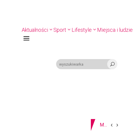
Aktualności
Sport
Lifestyle
Miejsca i ludzie
a
U
07-08-2026
Z OSTATNIEJ CHWILI
MIASTO. W Kaliszu kręcą film. Zmiany w kursowaniu autobusów KLA