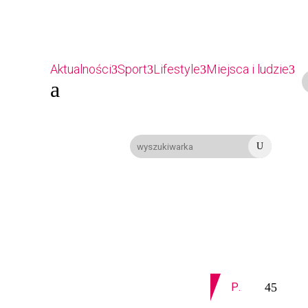
Aktualności
Sport
Lifestyle
Miejsca i ludzie
a
U
06-08-2026
Z OSTATNIEJ CHWILI
MIASTO. Znika kebabowy ,,pałacyk”