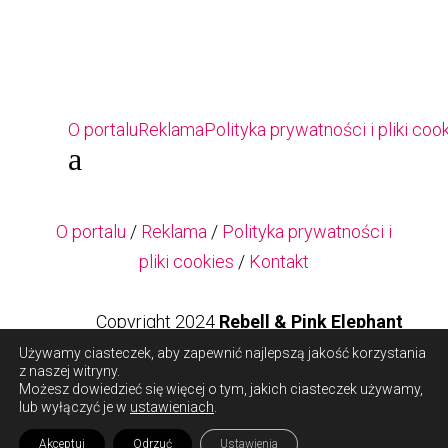
O portalu
Reklama
Polityka prywatności i pliki coo
a
O portalu
/
Reklama
/
Polityka prywatności i
pliki cookies
/
Kontakt
Copyright 2024
Rebell & Pink Elephant
Używamy ciasteczek, aby zapewnić najlepszą jakość korzystania
z naszej witryny.
Copyright 2024
Rebell & Pink Elephant
Możesz dowiedzieć się więcej o tym, jakich ciasteczek używamy,
lub wyłączyć je w
ustawieniach
.
Akceptuj
Odrzuć
Ustawienia