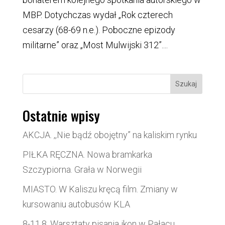
MBP. Dotychczas wydał „Rok czterech
cesarzy (68-69 n.e.). Poboczne epizody
militarne” oraz „Most Mulwijski 312”....
Szukaj
Ostatnie wpisy
AKCJA. ,,Nie bądź obojętny” na kaliskim rynku
PIŁKA RĘCZNA. Nowa bramkarka
Szczypiorna. Grała w Norwegii
MIASTO. W Kaliszu kręcą film. Zmiany w
kursowaniu autobusów KLA
8-11.8. Warsztaty pisania ikon w Pałacu