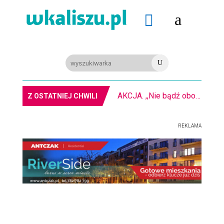
a

U
AKCJA. ,,Nie bądź obojętny” na kaliskim rynku
Z OSTATNIEJ CHWILI
REKLAMA