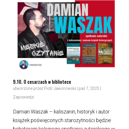
9.10. O cesarzach w bibliotece
utworzone przez
Piotr Jaworowski
|
paź 7, 2025
|
Zapowiedzi
Damian Waszak – kaliszanin, historyk i autor
książek poświęconych starożytności będzie
bohaterem kolejnego spotkania autorskiego w