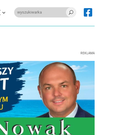

E
U
REKLAMA