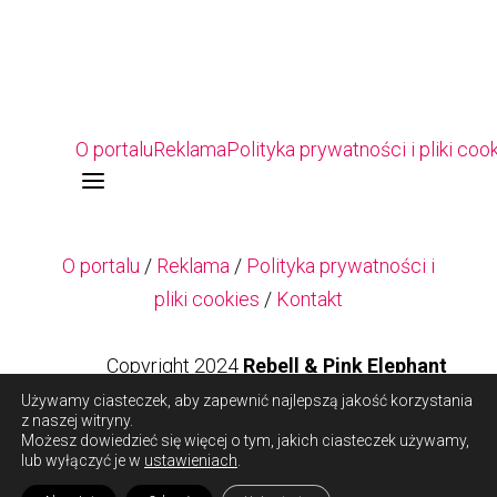
O portalu
Reklama
Polityka prywatności i pliki coo
a
O portalu
/
Reklama
/
Polityka prywatności i
pliki cookies
/
Kontakt
Copyright 2024
Rebell & Pink Elephant
Używamy ciasteczek, aby zapewnić najlepszą jakość korzystania
z naszej witryny.
Copyright 2024
Rebell & Pink Elephant
Możesz dowiedzieć się więcej o tym, jakich ciasteczek używamy,
lub wyłączyć je w
ustawieniach
.