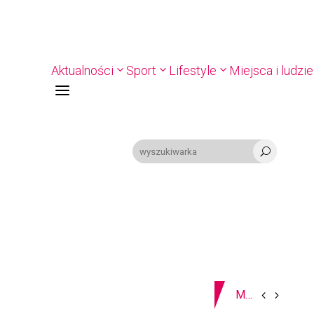
Aktualności
Sport
Lifestyle
Miejsca i ludzie
a
U
07-08-2026
Z OSTATNIEJ CHWILI
MIASTO. W Kaliszu kręcą film. Zmiany w kursowaniu autobusów KLA