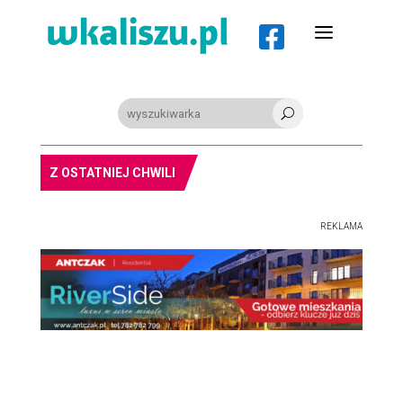
a

U
PIŁKA RĘCZNA. Nowa bramkarka Szczypiorna. Grała w Norwegii
Z OSTATNIEJ CHWILI
REKLAMA