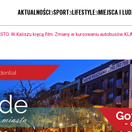
AKTUALNOŚCI
SPORT
LIFESTYLE
MIEJSCA I LUD
8-11.8. Warsztaty pisania ikon w Pałacu Lipskich