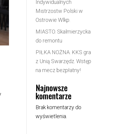
Indywidualnych
Mistrzostw Polski w
Ostrowie Wlkp.
MIASTO. Skalmierzycka
do remontu
PIŁKA NOŻNA. KKS gra
z Unią Swarzędz. Wstęp
na mecz bezpłatny!
Najnowsze
.
komentarze
y
Brak komentarzy do
wyświetlenia.