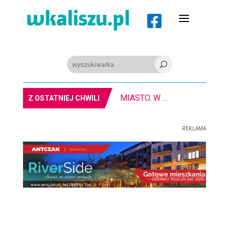
a

U
8-11.8. Warsztaty pisania ikon
Z OSTATNIEJ CHWILI
REKLAMA