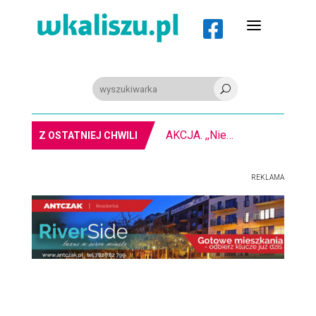
a

U
AKCJA. ,,Nie bądź obojętny” na
Z OSTATNIEJ CHWILI
REKLAMA