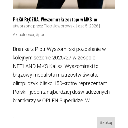
PIŁKA RĘCZNA. Wyszomirski zostaje w MKS-ie
utworzone przez
Piotr Jaworowski
|
cze 5, 2026
|
Aktualności
,
Sport
Bramkarz Piotr Wyszomirski pozostanie w
kolejnym sezonie 2026/27 w zespole
NETLAND MKS Kalisz. Wyszomirski to
brązowy medalista mistrzostw świata,
olimpijczyk, blisko 150-krotny reprezentant
Polski i jeden z najbardziej doświadczonych
bramkarzy w ORLEN Superlidze. W...
Szukaj