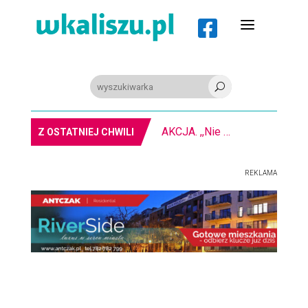
a

U
AKCJA. ,,Nie bądź obojętny” na kaliskim rynku
Z OSTATNIEJ CHWILI
REKLAMA