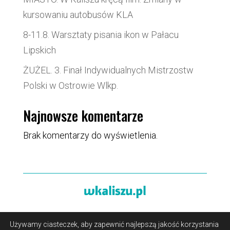
kursowaniu autobusów KLA
8-11.8. Warsztaty pisania ikon w Pałacu
Lipskich
ŻUŻEL. 3. Finał Indywidualnych Mistrzostw
Polski w Ostrowie Wlkp.
Najnowsze komentarze
Brak komentarzy do wyświetlenia.
Używamy ciasteczek, aby zapewnić najlepszą jakość korzystania
O portalu
/
Reklama
/
Polityka prywatności i pliki cookies