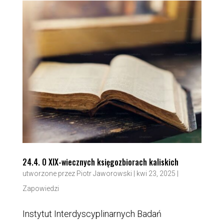
24.4. O XIX-wiecznych księgozbiorach kaliskich
utworzone przez
Piotr Jaworowski
|
kwi 23, 2025
|
Zapowiedzi
Instytut Interdyscyplinarnych Badań