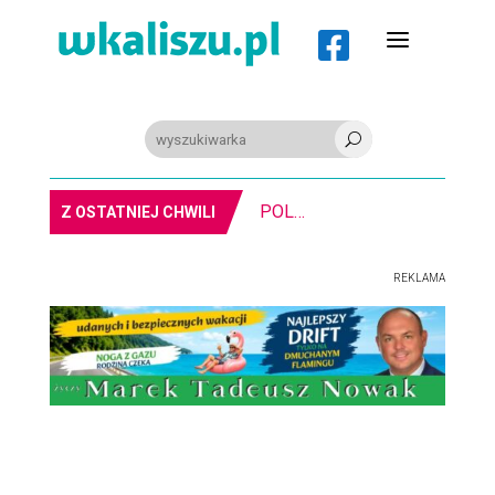
a

U
MIASTO. Znika kebabowy ,,pałacyk”
Z OSTATNIEJ CHWILI
REKLAMA