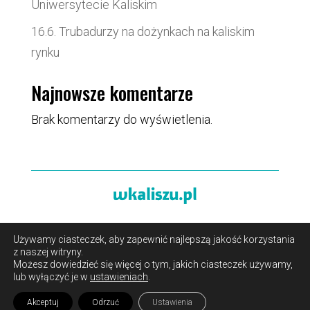
Uniwersytecie Kaliskim
16.6. Trubadurzy na dożynkach na kaliskim
rynku
Najnowsze komentarze
Brak komentarzy do wyświetlenia.
Używamy ciasteczek, aby zapewnić najlepszą jakość korzystania
O portalu
/
Reklama
/
Polityka prywatności i pliki cookies
z naszej witryny.
/
Kontakt
Możesz dowiedzieć się więcej o tym, jakich ciasteczek używamy,
lub wyłączyć je w
ustawieniach
.
Akceptuj
Odrzuć
Ustawienia
Copyright 2024
Rebell & Pink Elephant