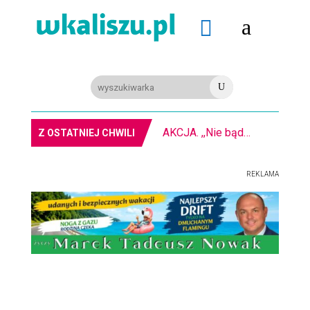
a

U
PIŁKA RĘCZNA. Nowa bramkarka Szczypiorna. Grała w Norwegii
Z OSTATNIEJ CHWILI
REKLAMA