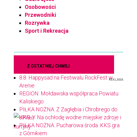
Osobowości
Przewodniki
Rozrywka
Sport i Rekreacja
Z OSTATNIEJ CHWILI
8.8. Happysad na Festiwalu RockFest w
REKLAMA
Arenie
REGION. Mołdawska współpraca Powiatu
Kaliskiego
PIŁKA NOŻNA. Z Zagłębia i Chrobrego do
KKS-u
PIŁKA NOŻNA. Pucharowa środa. KKS gra
z Górnikiem