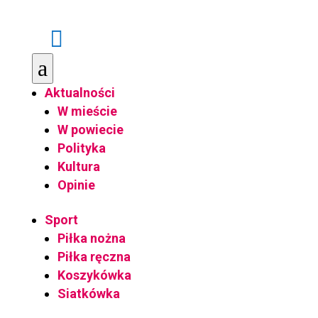

a
Aktualności
W mieście
W powiecie
Polityka
Kultura
Opinie
Sport
Piłka nożna
Piłka ręczna
Koszykówka
Siatkówka