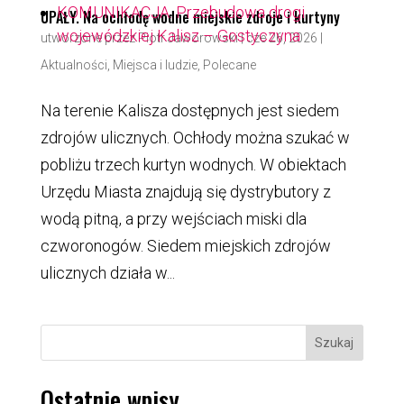
KOMUNIKACJA. Przebudowa drogi
UPAŁY. Na ochłodę wodne miejskie zdroje i kurtyny
wojewódzkiej Kalisz – Gostyczyna
utworzone przez
Piotr Jaworowski
|
cze 26, 2026
|
Aktualności
,
Miejsca i ludzie
,
Polecane
Na terenie Kalisza dostępnych jest siedem
zdrojów ulicznych. Ochłody można szukać w
pobliżu trzech kurtyn wodnych. W obiektach
Urzędu Miasta znajdują się dystrybutory z
wodą pitną, a przy wejściach miski dla
czworonogów. Siedem miejskich zdrojów
ulicznych działa w...
Szukaj
Ostatnie wpisy