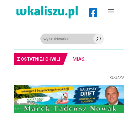
a

U
MIASTO. Znika kebabowy ,,pałacyk”
Z OSTATNIEJ CHWILI
REKLAMA