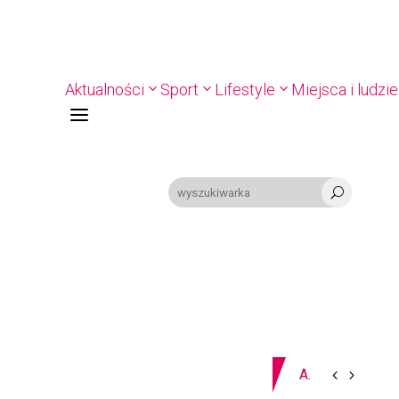
Aktualności
Sport
Lifestyle
Miejsca i ludzie
a
U
09-08-2026
Z OSTATNIEJ CHWILI
PIŁKA RĘCZNA. Nowa bramkarka Szczypiorna. Grała w Norwegii