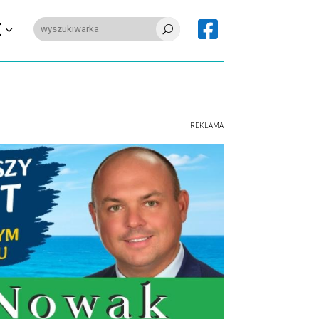

E
U
REKLAMA