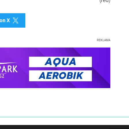
(red)
on X

REKLAMA
prywatności i pliki cookies
Kontakt