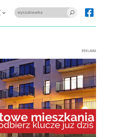

E
U
REKLAMA