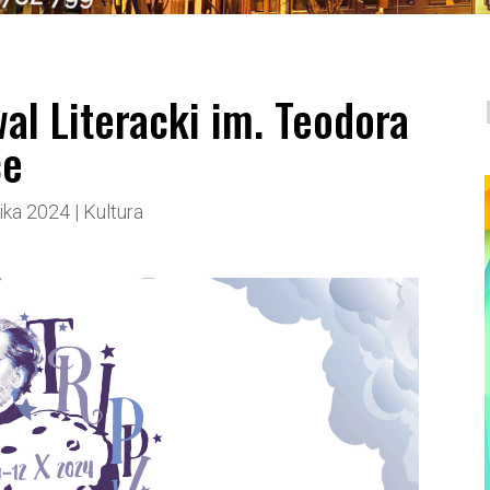
al Literacki im. Teodora
ce
ika 2024
|
Kultura