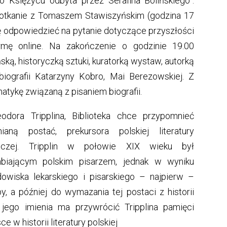
po Księżycu odbyta przez Serafina Bolińskiego”.
potkanie z Tomaszem Stawiszyńskim (godzina 17
ę odpowiedzieć na pytanie dotyczące przyszłości
rmę online. Na zakończenie o godzinie 19.00
ą, historyczką sztuki, kuratorką wystaw, autorką
iografii Katarzyny Kobro, Mai Berezowskiej. Z
ykę związaną z pisaniem biografii.
eodora Tripplina, Biblioteka chce przypomnieć
aną postać, prekursora polskiej literatury
niczej. Tripplin w połowie XIX wieku był
arabiającym polskim pisarzem, jednak w wyniku
dowiska lekarskiego i pisarskiego – najpierw –
, a później do wymazania tej postaci z historii
 jego imienia ma przywrócić Tripplina pamięci
w historii literatury polskiej