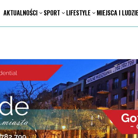
AKTUALNOŚCI
SPORT
LIFESTYLE
MIEJSCA I LUDZI
1.8. Warsztaty pisania ikon w Pałacu Lipskich