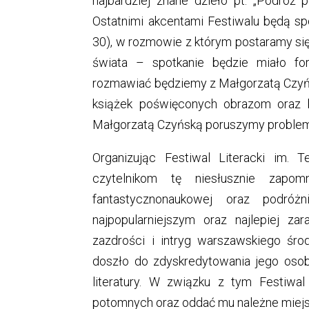
najbardziej znane dzieło pt. „Podróż 
Ostatnimi akcentami Festiwalu będą s
30), w rozmowie z którym postaramy si
świata – spotkanie będzie miało fo
rozmawiać będziemy z Małgorzatą Czyńsk
książek poświęconych obrazom oraz b
Małgorzatą Czyńską poruszymy problemat
Organizując Festiwal Literacki im. T
czytelnikom tę niesłusznie zapomni
fantastycznonaukowej oraz podróż
najpopularniejszym oraz najlepiej z
zazdrości i intryg warszawskiego śro
doszło do zdyskredytowania jego osoby
literatury. W związku z tym Festiwal
potomnych oraz oddać mu należne miejsce 