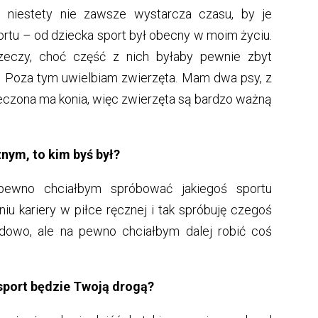
 niestety nie zawsze wystarcza czasu, by je
ortu – od dziecka sport był obecny w moim życiu.
zeczy, choć część z nich byłaby pewnie zbyt
 Poza tym uwielbiam zwierzęta. Mam dwa psy, z
eczona ma konia, więc zwierzęta są bardzo ważną
nym, to kim byś był?
wno chciałbym spróbować jakiegoś sportu
iu kariery w piłce ręcznej i tak spróbuję czegoś
owo, ale na pewno chciałbym dalej robić coś
 sport będzie Twoją drogą?