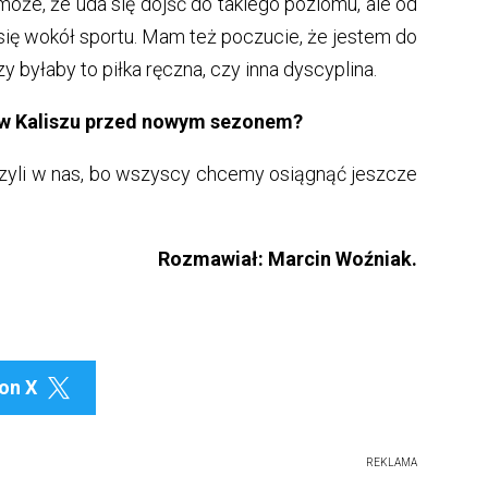
oże, że uda się dojść do takiego poziomu, ale od
ię wokół sportu. Mam też poczucie, że jestem do
y byłaby to piłka ręczna, czy inna dyscyplina.
 w Kaliszu przed nowym sezonem?
rzyli w nas, bo wszyscy chcemy osiągnąć jeszcze
Rozmawiał: Marcin Woźniak.
on X

REKLAMA