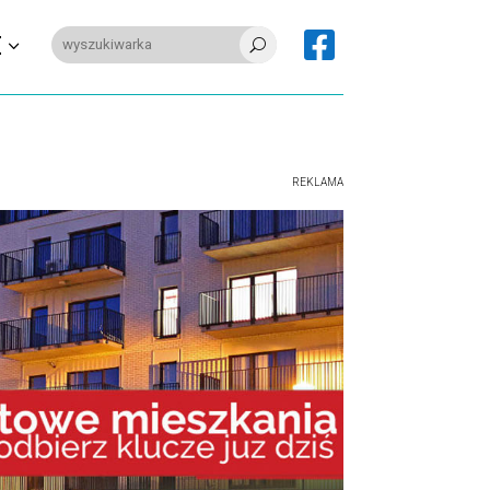

E
U
REKLAMA