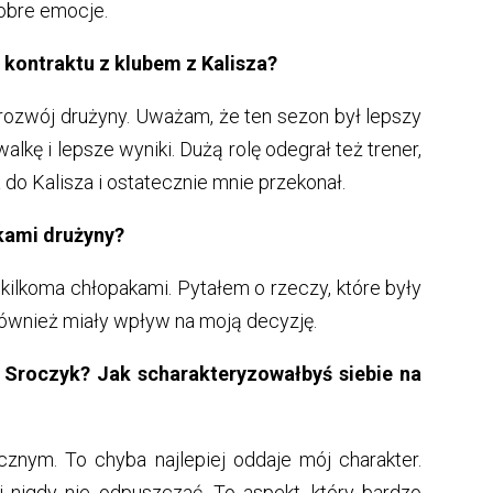
obre emocje.
kontraktu z klubem z Kalisza?
zwój drużyny. Uważam, że ten sezon był lepszy
kę i lepsze wyniki. Dużą rolę odegrał też trener,
 do Kalisza i ostatecznie mnie przekonał.
kami drużyny?
kilkoma chłopakami. Pytałem o rzeczy, które były
również miały wpływ na moją decyzję.
Sroczyk? Jak scharakteryzowałbyś siebie na
znym. To chyba najlepiej oddaje mój charakter.
 nigdy nie odpuszczać. To aspekt, który bardzo