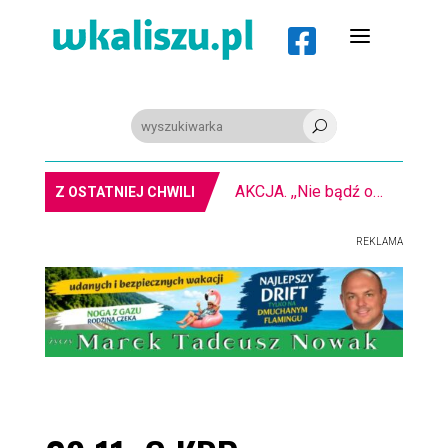
a

U
AKCJA. ,,Nie bądź obojętny” na kaliskim rynku
Z OSTATNIEJ CHWILI
REKLAMA