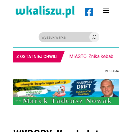
a

U
MIASTO. Znika kebabowy ,,pałacyk”
Z OSTATNIEJ CHWILI
REKLAMA