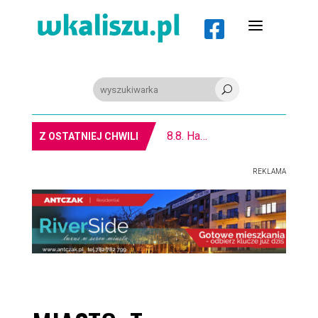
a

U
REGION. Mołdawska współpraca Powiatu Kaliskiego
Z OSTATNIEJ CHWILI
REKLAMA