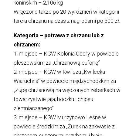
konińskim – 2,106 kg
Wręczono także po 20 wyróżnień w kategorii
tarcia chrzanu na czas z nagrodami po 500 zł.
Kategoria – potrawa z chrzanu lub z
chrzanem:
1. miejsce – KGW Kolonia Obory w powiecie
pleszewskim za „Chrzanową euforię”
2. miejsce – KGW w Kwilczu „Kwilecka
Wiaruchna” w powiecie międzychodzkim za
„Zupę chrzanową na wędzonych żeberkach w
towarzystwie jaja, boczku i chipsu
ziemniaczanego”
3. miejsce – KGW Murzynowo Leśne w
powiecie średzkim za „Żurek na zakwasie z
chrzanem, suszonymi grzybami i białą