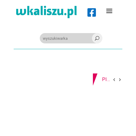
a

U
08-08-2026
Z OSTATNIEJ CHWILI
PIŁKA RĘCZNA. Nowa bramkarka Szczypiorna. Grała w Norwegii